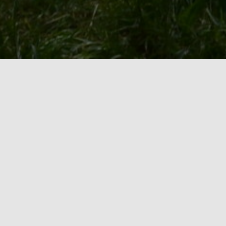
Välkommen till
medeltidsföreningen Gotvik
en del av den världsomspännande organisationen
SCA -Society for Creative Anachronism