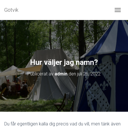
Gotvik
S
L
Å
P
Å
/
A
V
N
Hur väljer jag namn?
A
V
Publicerat av
admin
den
juli 26, 2022
I
G
E
R
I
N
G
Du får egentligen kalla dig precis vad du vill, men tänk även