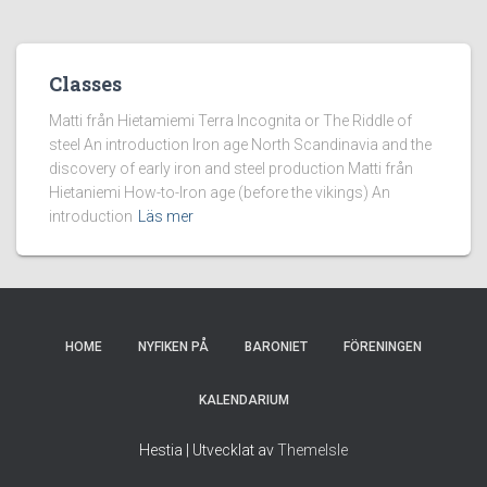
Classes
Matti från Hietamiemi Terra Incognita or The Riddle of
steel An introduction Iron age North Scandinavia and the
discovery of early iron and steel production Matti från
Hietaniemi How-to-Iron age (before the vikings) An
introduction
Läs mer
HOME
NYFIKEN PÅ
BARONIET
FÖRENINGEN
KALENDARIUM
Hestia | Utvecklat av
ThemeIsle